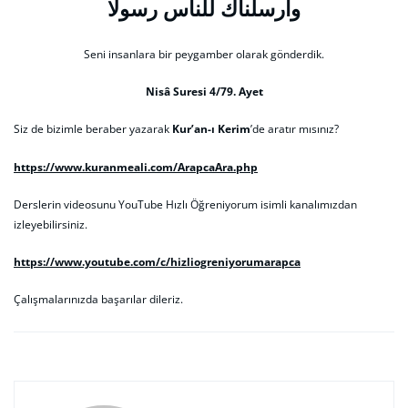
وارسلناك للناس رسولا
Seni insanlara bir peygamber olarak gönderdik.
Nisâ Suresi 4/79. Ayet
Siz de bizimle beraber yazarak
Kur’an-ı Kerim
’de aratır mısınız?
https://www.kuranmeali.com/ArapcaAra.php
Derslerin videosunu YouTube Hızlı Öğreniyorum isimli kanalımızdan
izleyebilirsiniz.
https://www.youtube.com/c/hizliogreniyorumarapca
Çalışmalarınızda başarılar dileriz.