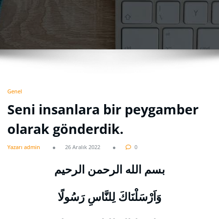
Genel
Seni insanlara bir peygamber
olarak gönderdik.
Yazarı admin
26 Aralık 2022
0
بسم الله الرحمن الرحيم
وَاَرْسَلْنَاكَ لِلنَّاسِ رَسُولًا