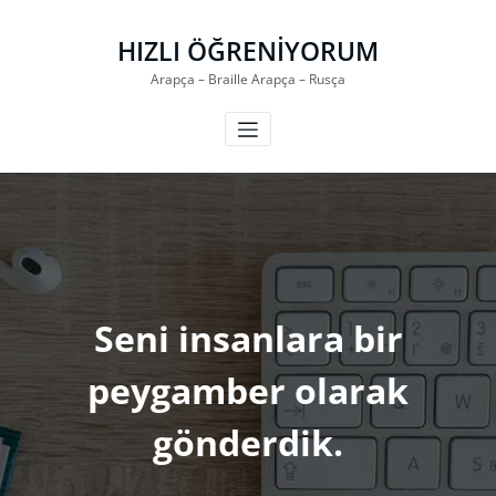
İçeriğe
geç
HIZLI ÖĞRENİYORUM
Arapça – Braille Arapça – Rusça
Seni insanlara bir
peygamber olarak
gönderdik.