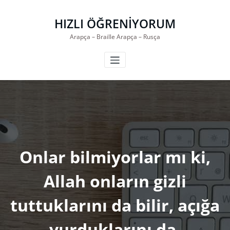
İçeriğe
geç
HIZLI ÖĞRENİYORUM
Arapça – Braille Arapça – Rusça
Onlar bilmiyorlar mı ki,
Allah onların gizli
tuttuklarını da bilir, açığa
vurduklarını da.