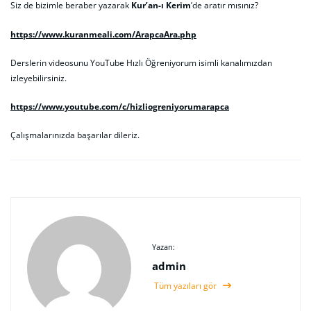
Siz de bizimle beraber yazarak
Kur’an-ı Kerim
’de aratır mısınız?
https://www.kuranmeali.com/ArapcaAra.php
Derslerin videosunu YouTube Hızlı Öğreniyorum isimli kanalımızdan
izleyebilirsiniz.
https://www.youtube.com/c/hizliogreniyorumarapca
Çalışmalarınızda başarılar dileriz.
Yazan:
admin
Tüm yazıları gör