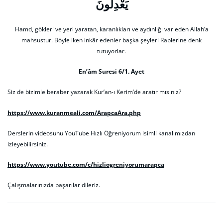
يَعْدِلُونَ
Hamd, gökleri ve yeri yaratan, karanlıkları ve aydınlığı var eden Allah’a
mahsustur. Böyle iken inkâr edenler başka şeyleri Rablerine denk
tutuyorlar.
En’âm Suresi 6/1. Ayet
Siz de bizimle beraber yazarak Kur’an-ı Kerim’de aratır mısınız?
https://www.kuranmeali.com/ArapcaAra.php
Derslerin videosunu YouTube Hızlı Öğreniyorum isimli kanalımızdan
izleyebilirsiniz.
https://www.youtube.com/c/hizliogreniyorumarapca
Çalışmalarınızda başarılar dileriz.