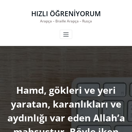
İçeriğe
geç
HIZLI ÖĞRENİYORUM
Arapça – Braille Arapça – Rusça
Hamd, gökleri ve yeri
yaratan, karanlıkları ve
aydınlığı var eden Allah’a
mahsustur. Böyle iken