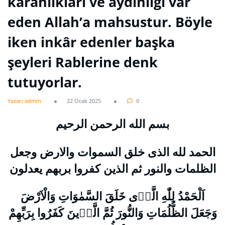
karanlıkları ve aydınlığı var
eden Allah’a mahsustur. Böyle
iken inkâr edenler başka
şeyleri Rablerine denk
tutuyorlar.
Yazarı admin
22 Ocak 2025
0
بسم الله الرحمن الرحيم
الحمد لله الذى خلق السموات والارض وجعل
الظلمات والنور ثم الذين كفروا بربهم يعدلون
اَلْحَمْدُ لِلّٰهِ الَّذ۪ى خَلَقَ السَّمٰوَاتِ وَالْاَرْضَ
وَجَعَلَ الظُّلُمَاتِ وَالنُّورَ ثُمَّ الَّذ۪ينَ كَفَرُوا بِرَبِّهِمْ