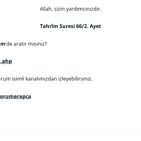
Allah, sizin yardımcınızdır.
Tahrîm Suresi 66/2. Ayet
rim
’de aratır mısınız?
a.php
um isimli kanalımızdan izleyebilirsiniz.
iyorumarapca