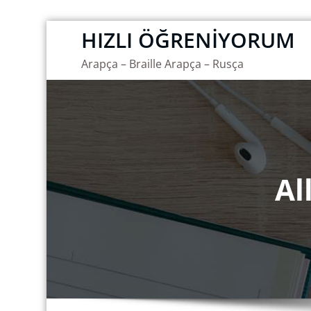
İçeriğe
HIZLI ÖĞRENİYORUM
geç
Arapça – Braille Arapça – Rusça
Al