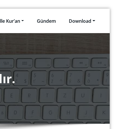
lle Kur’an
Gündem
Download
ır.