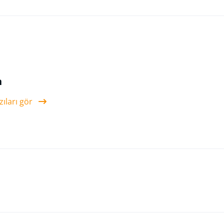
n
ıları gör