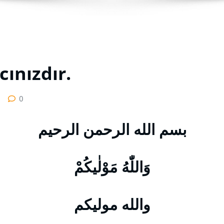
cınızdır.
0
بسم الله الرحمن الرحيم
وَاللّٰهُ مَوْلٰيكُمْ
والله موليكم